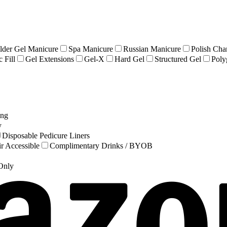
lder Gel Manicure
Spa Manicure
Russian Manicure
Polish Cha
 Fill
Gel Extensions
Gel-X
Hard Gel
Structured Gel
Poly
ing
y
Disposable Pedicure Liners
r Accessible
Complimentary Drinks / BYOB
 Only