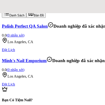
Sắp xếp theo:
Đề Xuất
Danh Sách
Bản Đồ
Polish Perfect QA Salon
Doanh nghiệp đã xác nhận,
0.0
(
0
nhận xét
)
Los Angeles, CA
Đặt Lịch
Minh's Nail Emporium
Doanh nghiệp đã xác nhận, 
0.0
(
0
nhận xét
)
Los Angeles, CA
Đặt Lịch
Bạn Có Tiệm Nail?