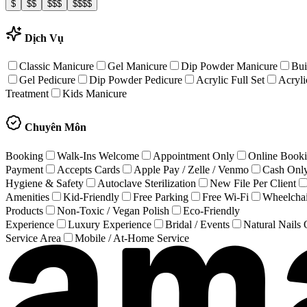
$
$$
$$$
$$$$
Dịch Vụ
Classic Manicure
Gel Manicure
Dip Powder Manicure
Bui
Gel Pedicure
Dip Powder Pedicure
Acrylic Full Set
Acrylic
Treatment
Kids Manicure
Chuyên Môn
Booking
Walk-Ins Welcome
Appointment Only
Online Book
Payment
Accepts Cards
Apple Pay / Zelle / Venmo
Cash Onl
Hygiene & Safety
Autoclave Sterilization
New File Per Client
Amenities
Kid-Friendly
Free Parking
Free Wi-Fi
Wheelchai
Products
Non-Toxic / Vegan Polish
Eco-Friendly
Experience
Luxury Experience
Bridal / Events
Natural Nails
Service Area
Mobile / At-Home Service